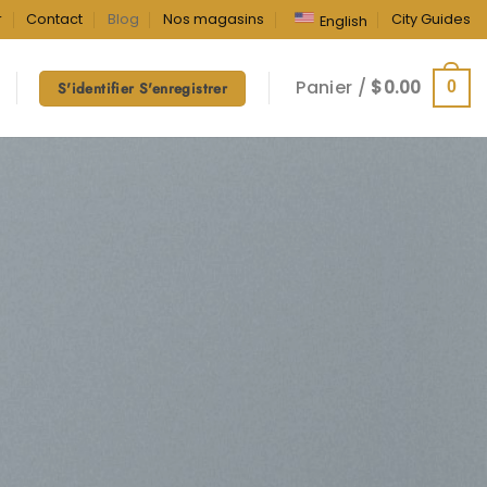
r
Contact
Blog
Nos magasins
City Guides
English
Panier /
$
0.00
0
S'identifier S'enregistrer