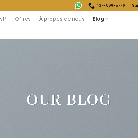
437-999-5779
Su
s!*
Offres
À propos de nous
Blog
OUR BLOG