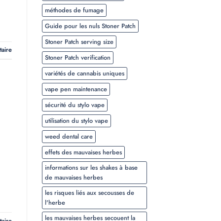
méthodes de fumage
Guide pour les nuls Stoner Patch
Stoner Patch serving size
taire
Stoner Patch verification
variétés de cannabis uniques
vape pen maintenance
sécurité du stylo vape
utilisation du stylo vape
weed dental care
effets des mauvaises herbes
informations sur les shakes à base
de mauvaises herbes
les risques liés aux secousses de
l'herbe
les mauvaises herbes secouent la
taire