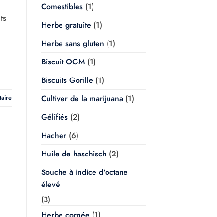
Comestibles
(1)
ts
Herbe gratuite
(1)
Herbe sans gluten
(1)
Biscuit OGM
(1)
Biscuits Gorille
(1)
taire
Cultiver de la marijuana
(1)
Gélifiés
(2)
Hacher
(6)
Huile de haschisch
(2)
Souche à indice d'octane
élevé
(3)
Herbe cornée
(1)