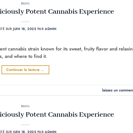
BLOG
iciously Potent Cannabis Experience
STÉ SUR
JUIN 18, 2025
PAR
ADMIN
nt cannabis strain known for its sweet, fruity flavor and relaxi
s, and where to find it.
Continuer la lecture
→
laissez un commen
BLOG
iciously Potent Cannabis Experience
STÉ SUR
JUIN 18, 2025
PAR
ADMIN