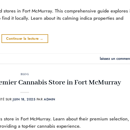
ed stores in Fort McMurray. This comprehensive guide explores i
 find it locally. Learn about its calming indica properties and
Continuer la lecture
→
laissez un commen
BLOG
emier Cannabis Store in Fort McMurray
STÉ SUR
JUIN 18, 2025
PAR
ADMIN
 store in Fort McMurray. Learn about their premium selection,
oviding a top-tier cannabis experience.