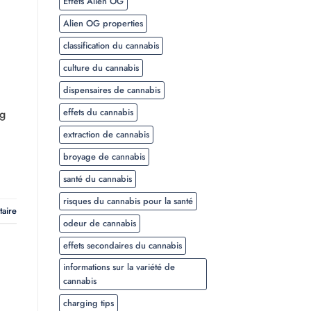
Effets Alien OG
Alien OG properties
classification du cannabis
culture du cannabis
dispensaires de cannabis
effets du cannabis
ng
extraction de cannabis
broyage de cannabis
santé du cannabis
risques du cannabis pour la santé
taire
odeur de cannabis
effets secondaires du cannabis
informations sur la variété de
cannabis
charging tips