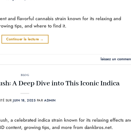
ent and flavorful cannabis strain known for its relaxing and
rowing tips, and where to find it.
Continuer la lecture
→
laissez un commen
BLOG
h: A Deep Dive into This Iconic Indica
STÉ SUR
JUIN 18, 2025
PAR
ADMIN
sh, a celebrated indica strain known for its relaxing effects an
BD content, growing tips, and more from dankbros.net.