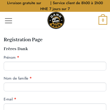
Aller
Livraison gratuite sur
$40
| Service client de 8h00 à 2h00
au
HNE 7 jours sur 7
contenu
0
Registration Page
Frères Dank
INSCRIPTION
Prénom
*
Nom de famille
*
E-mail
*