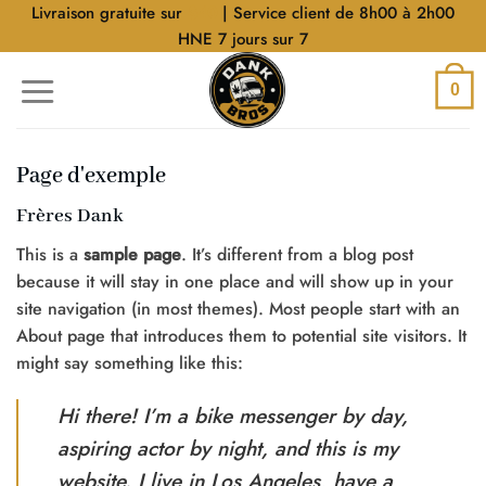
Aller
Livraison gratuite sur
$40
| Service client de 8h00 à 2h00
au
HNE 7 jours sur 7
contenu
0
Page d'exemple
Frères Dank
This is a
sample page
. It’s different from a blog post
because it will stay in one place and will show up in your
site navigation (in most themes). Most people start with an
About page that introduces them to potential site visitors. It
might say something like this:
Hi there! I’m a bike messenger by day,
aspiring actor by night, and this is my
website. I live in Los Angeles, have a