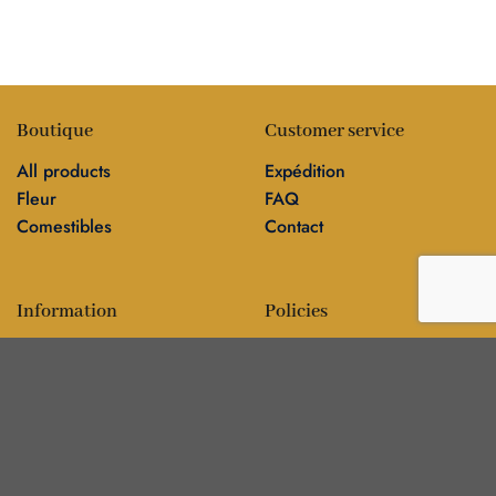
Boutique
Customer service
All products
Expédition
Fleur
FAQ
Comestibles
Contact
Information
Policies
Blog
Editorial policy
Sur
Politique de confidentialité
Editorial team