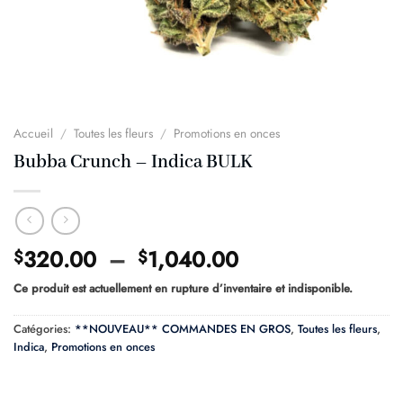
Accueil
/
Toutes les fleurs
/
Promotions en onces
Bubba Crunch – Indica BULK
Plage
320.00
–
1,040.00
$
$
de
Ce produit est actuellement en rupture d’inventaire et indisponible.
prix :
$320.00
Catégories:
**NOUVEAU** COMMANDES EN GROS
,
Toutes les fleurs
,
à
Indica
,
Promotions en onces
$1,040.00