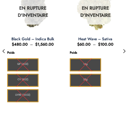
EN RUPTURE
EN RUPTURE
D'INVENTAIRE
D'INVENTAIRE
Black Gold – Indica Bulk
Heat Wave – Sativa
Plage
Plage
$
480.00
–
$
1,560.00
$
60.00
–
$
100.00
de
de
prix :
prix :
Poids
Poids
0
$480.00
$60.00
à
à
00
$1,560.00
$100.0
QP (4OZ)
14g
CV (8OZ)
28g
LIVRE (16OZ)