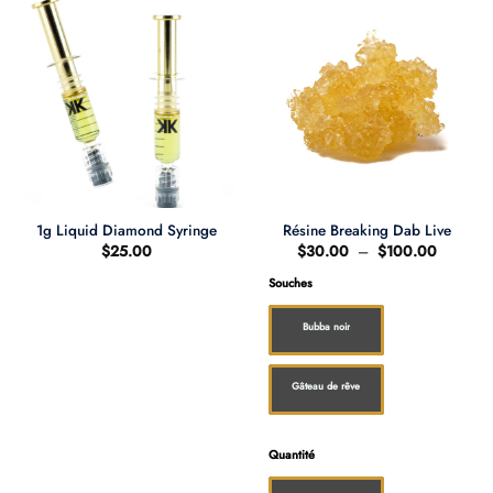
1g Liquid Diamond Syringe
Résine Breaking Dab Live
Plage
$
25.00
$
30.00
–
$
100.00
de
prix :
Souches
$30.00
à
$100.0
Bubba noir
Gâteau de rêve
Quantité