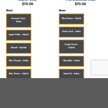
$
70.00
$
70.00
Strain
Strain
Amnesia Haze -
Blue Dream - Hybrid
Sativa
Hindu Kush - Indica
Apple Fritter - Hybrid
Purple Punch -
Biscotti - Hybride
Hybrid
Blue Cheese - Indica
Skywalker - Indica
Blue Dream - Hybrid
Sweet Zz - Indica
Blue Gelato - Indica
White Widow - Indica