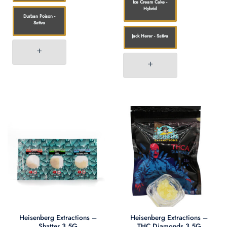
Ice Cream Cake -
Hybrid
Durban Poison -
Sativa
Jack Herer - Sativa
Heisenberg Extractions –
Heisenberg Extractions –
Shatter 3.5G
THC Diamonds 3.5G