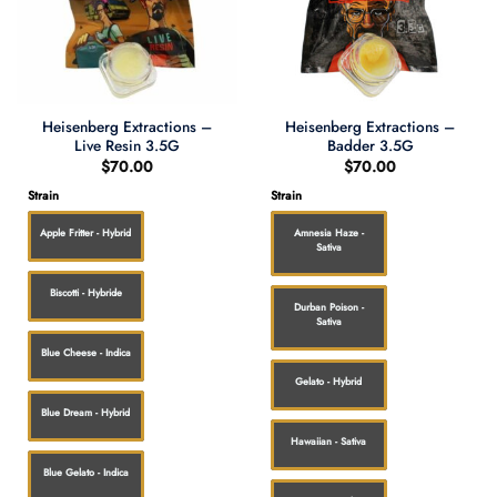
Heisenberg Extractions –
Heisenberg Extractions –
Live Resin 3.5G
Badder 3.5G
$
70.00
$
70.00
Strain
Strain
Apple Fritter - Hybrid
Amnesia Haze -
Sativa
Biscotti - Hybride
Durban Poison -
Sativa
Blue Cheese - Indica
Gelato - Hybrid
Blue Dream - Hybrid
Hawaiian - Sativa
Blue Gelato - Indica