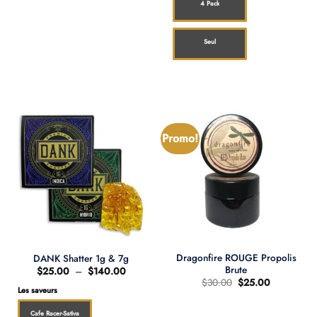
4 Pack
Seul
Promo!
Dragonfire ROUGE Propolis
DANK Shatter 1g & 7g
Brute
Plage
$
25.00
–
$
140.00
de
Le
Le
$
30.00
$
25.00
prix :
prix
prix
Les saveurs
$25.00
d'origine
actuel
à
était
est
Cafe Racer-Sativa
$140.00