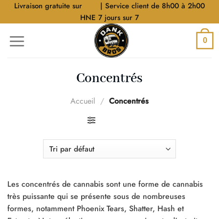
Aller
Livraison gratuite sur
$40
| Service client de 8h00 à 2h00
au
HNE 7 jours sur 7
contenu
0
Concentrés
Accueil
/
Concentrés
FILTRER
Les concentrés de cannabis sont une forme de cannabis
très puissante qui se présente sous de nombreuses
formes, notamment Phoenix Tears, Shatter, Hash et