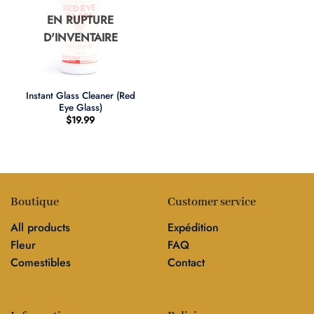
EN RUPTURE
D'INVENTAIRE
Instant Glass Cleaner (Red
Eye Glass)
$
19.99
Boutique
Customer service
All products
Expédition
Fleur
FAQ
Comestibles
Contact