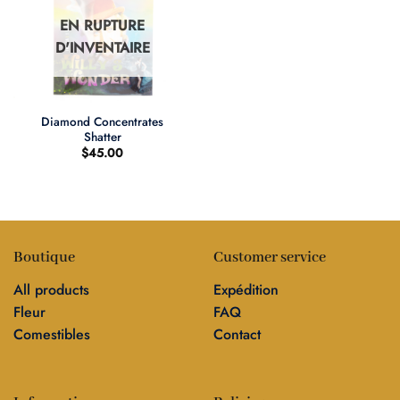
EN RUPTURE
D'INVENTAIRE
Diamond Concentrates
Shatter
$
45.00
Boutique
Customer service
All products
Expédition
Fleur
FAQ
Comestibles
Contact