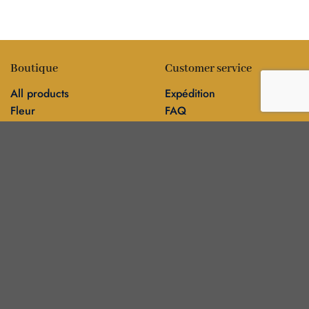
Boutique
Customer service
All products
Expédition
Fleur
FAQ
Comestibles
Contact
Information
Policies
Blog
Editorial policy
Sur
Politique de confidentialité
Editorial team