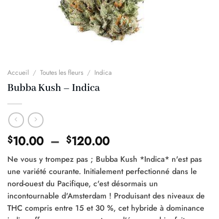
Accueil
/
Toutes les fleurs
/
Indica
Bubba Kush – Indica
Plage
10.00
–
120.00
$
$
de
Ne vous y trompez pas ; Bubba Kush *Indica* n'est pas
prix :
une variété courante. Initialement perfectionné dans le
$10.00
nord-ouest du Pacifique, c'est désormais un
à
incontournable d'Amsterdam ! Produisant des niveaux de
$120.00
THC compris entre 15 et 30 %, cet hybride à dominance