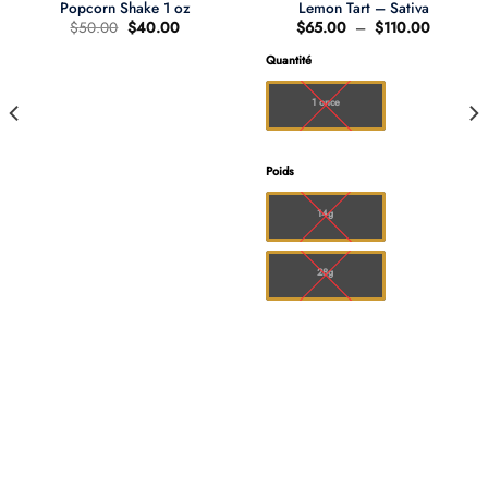
Popcorn Shake 1 oz
Lemon Tart – Sativa
Le
Le
Plage
$
50.00
$
40.00
$
65.00
–
$
110.00
prix
prix
de
d'origine
actuel
prix :
Quantité
0
était
est
$65.00
:
:
à
00
$50.00.
$40.00.
$110.00
1 once
Poids
14g
28g