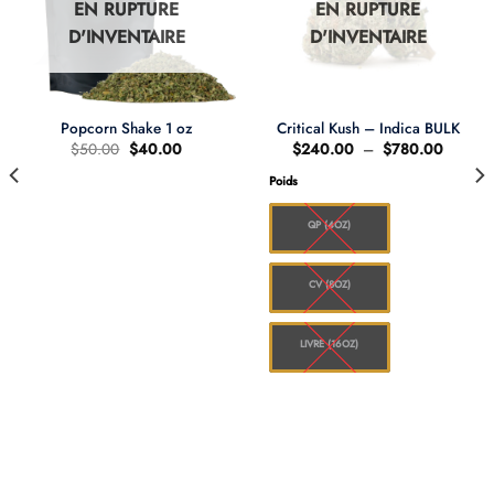
EN RUPTURE
EN RUPTURE
D'INVENTAIRE
D'INVENTAIRE
Popcorn Shake 1 oz
Critical Kush – Indica BULK
Le
Le
Plage
$
50.00
$
40.00
$
240.00
–
$
780.00
prix
prix
de
d'origine
actuel
prix :
Poids
.00
était
est
$240.
:
:
à
.00
$50.00.
$40.00.
$780.
QP (4OZ)
CV (8OZ)
LIVRE (16OZ)