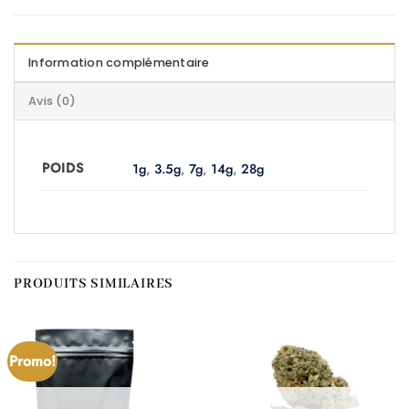
Information complémentaire
Avis (0)
POIDS
1g
,
3.5g
,
7g
,
14g
,
28g
PRODUITS SIMILAIRES
Promo!