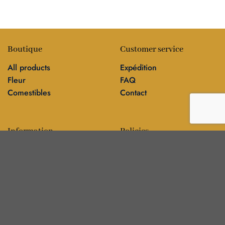
Boutique
Customer service
All products
Expédition
Fleur
FAQ
Comestibles
Contact
Information
Policies
Blog
Editorial policy
Sur
Politique de confidentialité
Editorial team