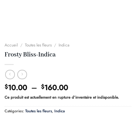
Accueil
/
Toutes les fleurs
/
Indica
Frosty Bliss-Indica
Plage
10.00
–
160.00
$
$
de
Ce produit est actuellement en rupture d’inventaire et indisponible.
prix :
$10.00
Catégories:
Toutes les fleurs
,
Indica
à
$160.00