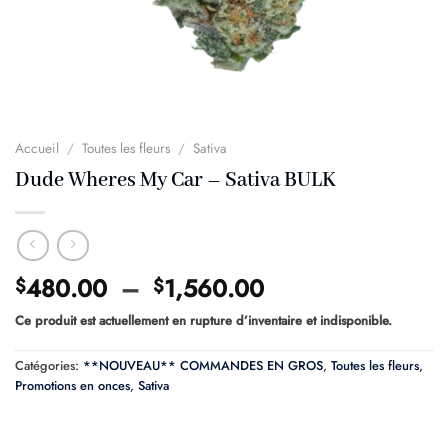
Accueil
/
Toutes les fleurs
/
Sativa
Dude Wheres My Car – Sativa BULK
Plage
480.00
–
1,560.00
$
$
de
Ce produit est actuellement en rupture d’inventaire et indisponible.
prix :
$480.00
Catégories:
**NOUVEAU** COMMANDES EN GROS
,
Toutes les fleurs
,
à
Promotions en onces
,
Sativa
$1,560.00