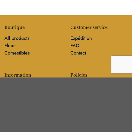
Boutique
Customer service
All products
Expédition
Fleur
FAQ
Comestibles
Contact
Information
Policies
Blog
Editorial policy
Sur
Politique de confidentialité
Editorial team