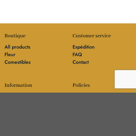
Boutique
Customer service
All products
Expédition
Fleur
FAQ
Comestibles
Contact
Information
Policies
Blog
Editorial policy
Sur
Politique de confidentialité
Editorial team