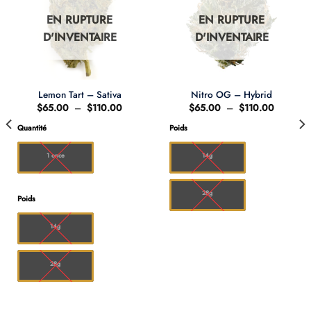
EN RUPTURE
EN RUPTURE
D'INVENTAIRE
D'INVENTAIRE
Lemon Tart – Sativa
Nitro OG – Hybrid
Plage
Plage
$
65.00
–
$
110.00
$
65.00
–
$
110.00
de
de
prix :
prix :
Quantité
Poids
0
$65.00
$65.00
à
à
00
$110.00
$110.00
1 once
14g
28g
Poids
14g
28g