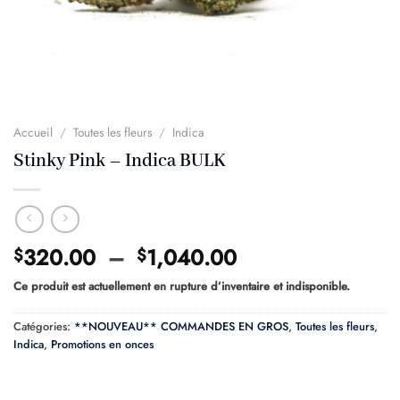
Accueil
/
Toutes les fleurs
/
Indica
Stinky Pink – Indica BULK
Plage
320.00
–
1,040.00
$
$
de
Ce produit est actuellement en rupture d’inventaire et indisponible.
prix :
$320.00
Catégories:
**NOUVEAU** COMMANDES EN GROS
,
Toutes les fleurs
,
à
Indica
,
Promotions en onces
$1,040.00