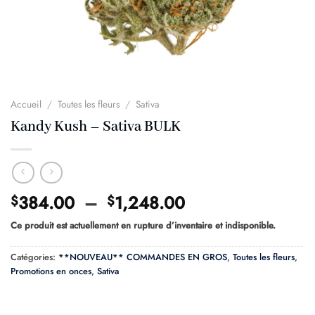
Accueil
/
Toutes les fleurs
/
Sativa
Kandy Kush – Sativa BULK
Plage
384.00
–
1,248.00
$
$
de
Ce produit est actuellement en rupture d’inventaire et indisponible.
prix :
$384.00
Catégories:
**NOUVEAU** COMMANDES EN GROS
,
Toutes les fleurs
,
à
Promotions en onces
,
Sativa
$1,248.00