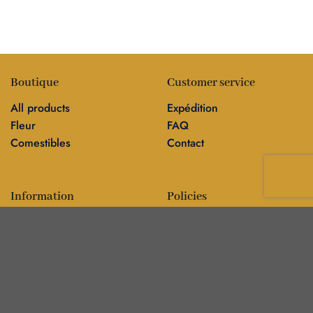
Boutique
Customer service
All products
Expédition
Fleur
FAQ
Comestibles
Contact
Information
Policies
Blog
Editorial policy
Sur
Politique de confidentialité
Editorial team