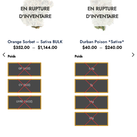
EN RUPTURE
EN RUPTURE
D'INVENTAIRE
D'INVENTAIRE
Orange Sorbet – Sativa BULK
Durban Poison *Sativa*
Plage
Plage
$
352.00
–
$
1,144.00
$
40.00
–
$
240.00
de
de
prix :
prix :
Poids
Poids
$352.00
$40.00
à
à
$1,144.00
$240.0
QP (4OZ)
3.5g
CV (8OZ)
7g
LIVRE (16OZ)
14g
28g