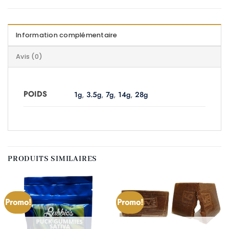
Information complémentaire
Avis (0)
POIDS
1g
,
3.5g
,
7g
,
14g
,
28g
PRODUITS SIMILAIRES
Promo!
Promo!