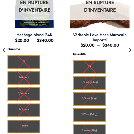
EN RUPTURE
EN RUPTURE
D'INVENTAIRE
D'INVENTAIRE
Véritable Love Hash Marocain
Hachage blond 24K
Importé
Plage
$
20.00
–
$
340.00
de
Plage
$
20.00
–
$
340.00
prix :
de
Quantité
0
$20.00
prix :
Quantité
à
$20.00
00
$340.00
à
1g
$340.0
1g
1/8 once
1/8 oz (3,5 g)
1/4 once
1/4 oz (7 g)
1/2 once
1/2 oz (14 g)
1 once
1 once (28g)