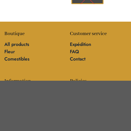
Boutique
Customer service
All products
Expédition
Fleur
FAQ
Comestibles
Contact
Information
Policies
Blog
Editorial policy
Sur
Politique de confidentialité
Editorial team