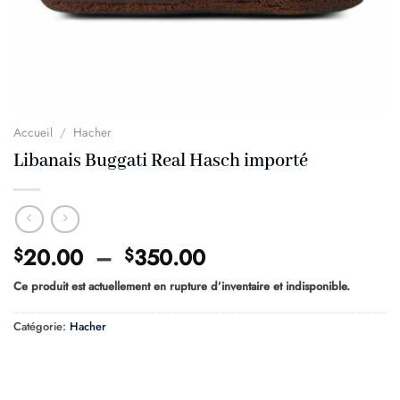
Accueil
/
Hacher
Libanais Buggati Real Hasch importé
Plage
20.00
–
350.00
$
$
de
Ce produit est actuellement en rupture d’inventaire et indisponible.
prix :
$20.00
Catégorie:
Hacher
à
$350.00