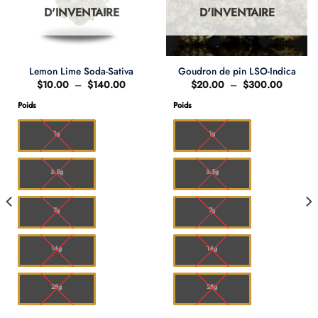
D'INVENTAIRE
D'INVENTAIRE
Lemon Lime Soda-Sativa
Goudron de pin LSO-Indica
Plage
Plage
$
10.00
–
$
140.00
$
20.00
–
$
300.00
de
de
prix :
prix :
Poids
Poids
0
$10.00
$20.00
à
à
00
$140.00
$300.0
1g
1g
3.5g
3.5g
7g
7g
14g
14g
28g
28g