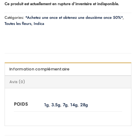
de
Ce produit est actuellement en rupture d’inventaire et indisponible.
prix :
$10.00
Catégories:
*Achetez une once et obtenez une deuxième once 50%*
,
à
Toutes les fleurs
,
Indica
$160.00
Information complémentaire
Avis (0)
POIDS
1g
,
3.5g
,
7g
,
14g
,
28g