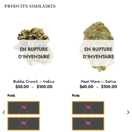
PRODUITS SIMILAIRES
EN RUPTURE
EN RUPTURE
D'INVENTAIRE
D'INVENTAIRE
Bubba Crunch – Indica
Heat Wave – Sativa
Plage
Plage
$
55.00
–
$
100.00
$
60.00
–
$
100.00
de
de
prix :
prix :
Poids
Poids
$55.00
$60.00
à
à
$100.00
$100.0
14g
14g
28g
28g