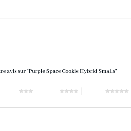
otre avis sur “Purple Space Cookie Hybrid Smalls”
of 5 stars
4 of 5 stars
5 of 5 stars