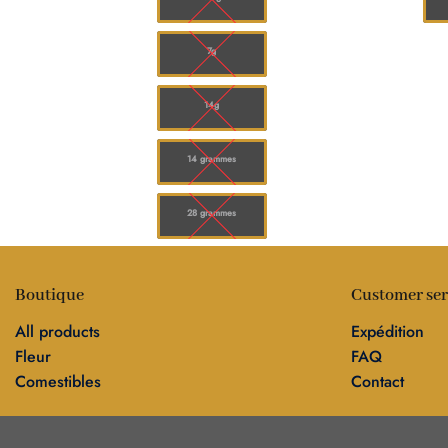
7g
14g
14 grammes
28 grammes
Boutique
Customer ser
All products
Expédition
Fleur
FAQ
Comestibles
Contact