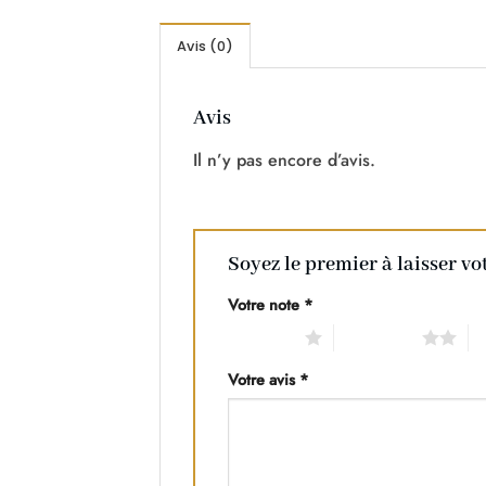
Avis (0)
Avis
Il n’y pas encore d’avis.
Soyez le premier à laisser v
Votre note
*
1 of 5 stars
2 of 5 stars
3 
Votre avis
*