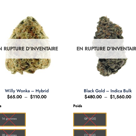
N RUPTURE D'INVENTAIRE
EN RUPTURE D'INVENTAI
Willy Wonka – Hybrid
Black Gold – Indica Bulk
Plage
Pl
$
65.00
–
$
110.00
$
480.00
–
$
1,560.00
de
de
prix :
pri
s
Poids
$65.00
$4
à
à
$110.00
$1
14 grammes
QP (4OZ)
28 grammes
CV (8OZ)