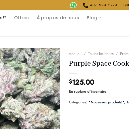
437-999-5779
Su
s!*
Offres
À propos de nous
Blog
Accueil
/
Toutes les fleurs
/
Prom
Purple Space Cook
125.00
$
En rupture d'inventaire
Catégories:
*Nouveaux produits!*
,
T