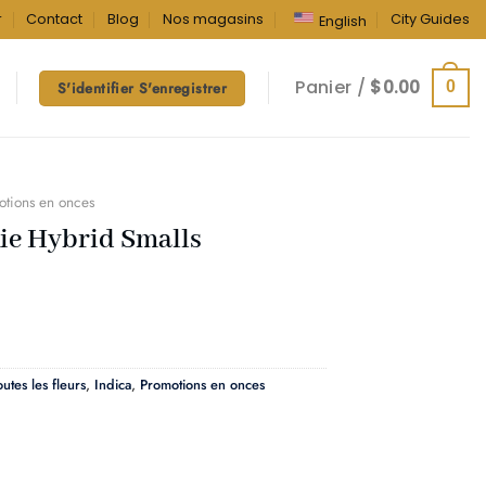
r
Contact
Blog
Nos magasins
City Guides
English
Panier /
$
0.00
0
S'identifier S'enregistrer
otions en onces
ie Hybrid Smalls
outes les fleurs
,
Indica
,
Promotions en onces