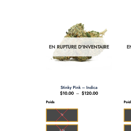
D'INVENTAIRE
EN RUPTURE D'INVENTAIRE
E
onic – Sativa
Stinky Pink – Indica
Plage
Plage
–
$
120.00
$
10.00
–
$
120.00
de
de
prix :
prix :
Poids
Poid
$10.00
$10.00
à
à
$120.00
$120.00
1g
3.5g