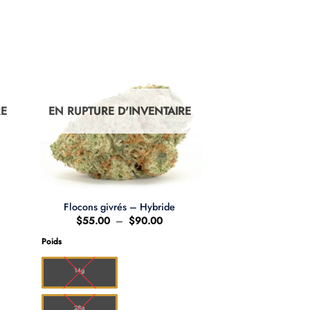
RE
EN RUPTURE D'INVENTAIRE
Flocons givrés – Hybride
age
Plage
$
55.00
–
$
90.00
de
x :
prix :
Poids
80.00
$55.00
à
,560.00
$90.00
14g
28g