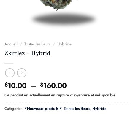
Accueil
/
Toutes les fleurs
/
Hybride
Zkittlez – Hybrid
Plage
10.00
–
160.00
$
$
de
Ce produit est actuellement en rupture d’inventaire et indisponible.
prix :
$10.00
Catégories:
*Nouveaux produits!*
,
Toutes les fleurs
,
Hybride
à
$160.00