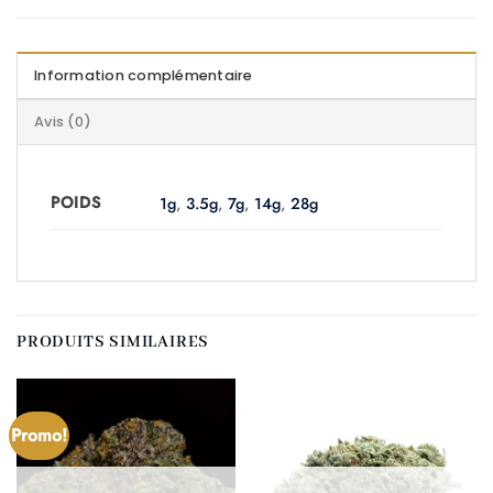
Information complémentaire
Avis (0)
POIDS
1g
,
3.5g
,
7g
,
14g
,
28g
PRODUITS SIMILAIRES
Promo!