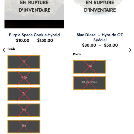
EN RUPTURE
EN RUPTURE
D'INVENTAIRE
D'INVENTAIRE
Blue Diesel – Hybride OZ
Purple Space Cookie-Hybrid
Spécial
Plage
$
10.00
–
$
150.00
de
Plage
$
30.00
–
$
50.00
prix :
de
Poids
0
$10.00
prix :
Poids
à
$30.00
00
$150.00
à
1g
$50.00
14g
3.5g
28 grammes
7g
14g
28g