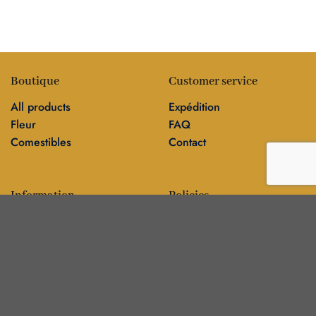
Boutique
Customer service
All products
Expédition
Fleur
FAQ
Comestibles
Contact
Information
Policies
Blog
Editorial policy
Sur
Politique de confidentialité
Editorial team