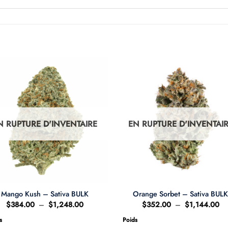
N RUPTURE D'INVENTAIRE
EN RUPTURE D'INVENTAI
Mango Kush – Sativa BULK
Orange Sorbet – Sativa BUL
Plage
Pl
$
384.00
–
$
1,248.00
$
352.00
–
$
1,144.00
de
de
prix :
pri
s
Poids
$384.00
$3