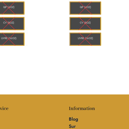
à
à
$1,248.00
$1
QP (4OZ)
QP (4OZ)
CV (8OZ)
CV (8OZ)
LIVRE (16OZ)
LIVRE (16OZ)
vice
Information
Blog
Sur