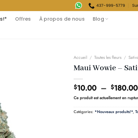
437-999-5779
Su
s!*
Offres
À propos de nous
Blog
Accueil
/
Toutes les fleurs
/
Sativ
Maui Wowie – Sati
10.00
–
180.00
$
$
Ce produit est actuellement en ruptur
Catégories:
*Nouveaux produits!*
,
T