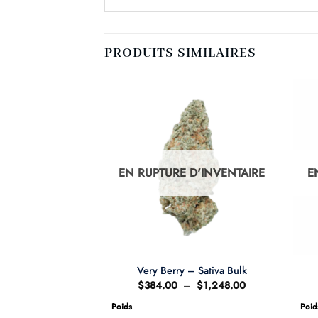
PRODUITS SIMILAIRES
D'INVENTAIRE
EN RUPTURE D'INVENTAIRE
E
e – Sativa
Very Berry – Sativa Bulk
Plage
Plage
–
$
100.00
$
384.00
–
$
1,248.00
de
de
prix :
prix :
Poids
Poid
$60.00
$384.00