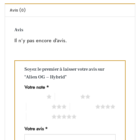
Avis (0)
Avis
Il n’y pas encore d’avis.
Soyez le premier à laisser votre avis sur
“Alien OG – Hybrid”
Votre note
*
1 of 5 stars
2 of 5 stars
3 of 5 stars
4 of 5 stars
5 of 5 stars
Votre avis
*