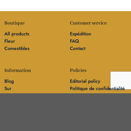
Boutique
Customer service
All products
Expédition
Fleur
FAQ
Comestibles
Contact
Information
Policies
Blog
Editorial policy
Sur
Politique de confidentialité
Editorial team
🍁
DankBros directory — city guides & business
▾