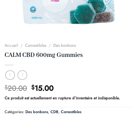
Accueil
/
Comestibles
/
Des bonbons
CALM CBD 600mg Gummies
Le
Le
20.00
15.00
$
$
prix
prix
Ce produit est actuellement en rupture d’inventaire et indisponible.
d'origine
actuel
était
est
Catégories:
Des bonbons
,
CDB
,
Comestibles
:
:
$20.00.
$15.00.