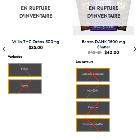
EN RUPTURE
EN RUPTURE
D'INVENTAIRE
D'INVENTAIRE
Barres DANK 1500 mg
Willo THC Oréos 500mg
Shatter
$
35.00
Le
Le
$
60.00
$
40.00
prix
prix
Variantes
d'origine
actuel
Les saveurs
était
est
:
:
Indica
$60.00.
$40.00.
Caramel Espresso
Sativa
mandarin
Pistache
Grenade Myrtille