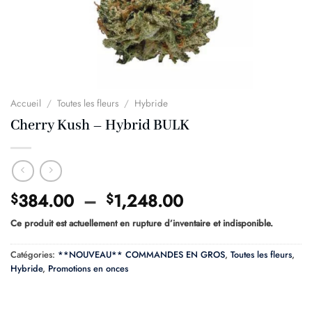
Accueil
/
Toutes les fleurs
/
Hybride
Cherry Kush – Hybrid BULK
Plage
384.00
–
1,248.00
$
$
de
Ce produit est actuellement en rupture d’inventaire et indisponible.
prix :
$384.00
Catégories:
**NOUVEAU** COMMANDES EN GROS
,
Toutes les fleurs
,
à
Hybride
,
Promotions en onces
$1,248.00