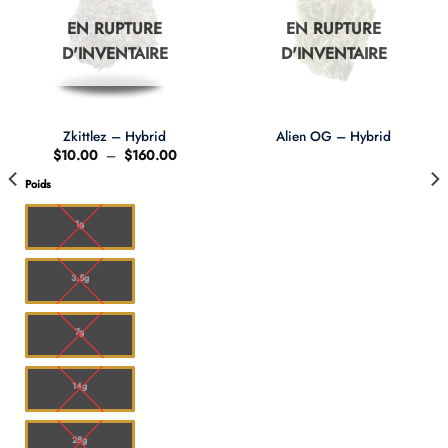
EN RUPTURE
EN RUPTURE
D'INVENTAIRE
D'INVENTAIRE
Zkittlez – Hybrid
Alien OG – Hybrid
Plage
$
10.00
–
$
160.00
de
prix :
Poids
0
$10.00
à
00
$160.00
1g
3.5g
7g
14g
28g