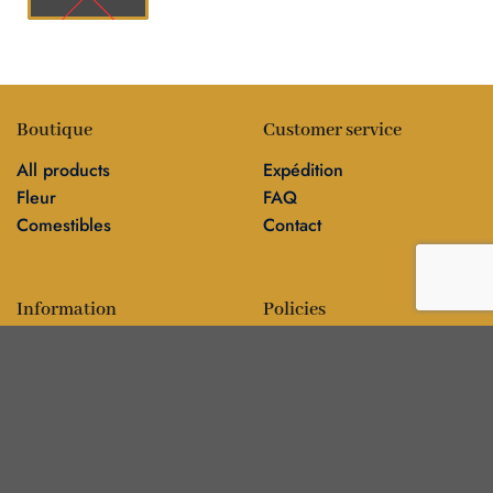
Boutique
Customer service
All products
Expédition
Fleur
FAQ
Comestibles
Contact
Information
Policies
Blog
Editorial policy
Sur
Politique de confidentialité
Editorial team