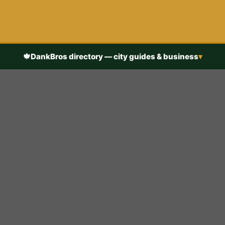
🍁
DankBros directory — city guides & business
▾
h