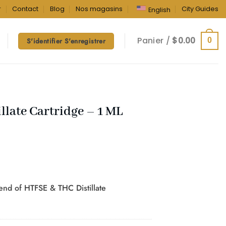
r
Contact
Blog
Nos magasins
City Guides
English
Panier /
$
0.00
0
S'identifier S'enregistrer
late Cartridge – 1 ML
blend of HTFSE & THC Distillate