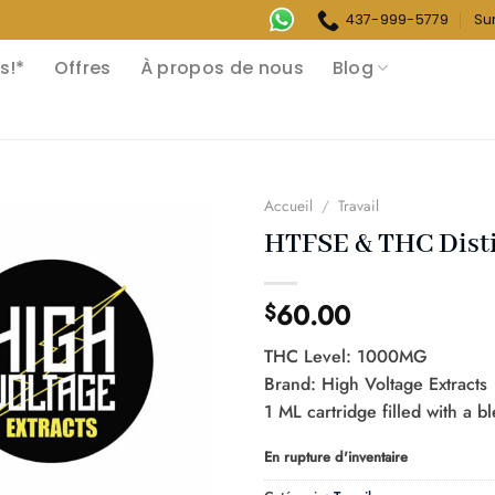
437-999-5779
Su
s!*
Offres
À propos de nous
Blog
Accueil
/
Travail
HTFSE & THC Distil
60.00
$
THC Level: 1000MG
Brand: High Voltage Extracts
1 ML cartridge filled with a 
En rupture d'inventaire