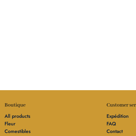
Boutique
Customer ser
All products
Expédition
Fleur
FAQ
Comestibles
Contact