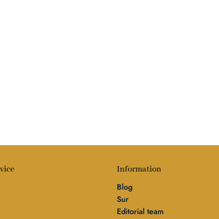
vice
Information
Blog
Sur
Editorial team