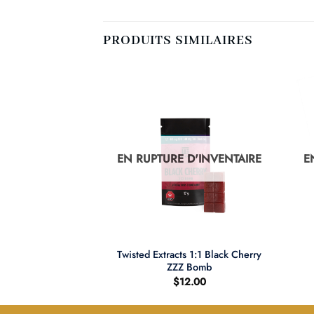
PRODUITS SIMILAIRES
D'INVENTAIRE
EN RUPTURE D'INVENTAIRE
E
+
+
Twisted Extracts 1:1 Black Cherry
ose Kush
ZZZ Bomb
$
12.00