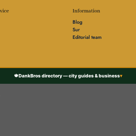
vice
Information
Blog
Sur
Editorial team
🍁
DankBros directory — city guides & business
▾
h