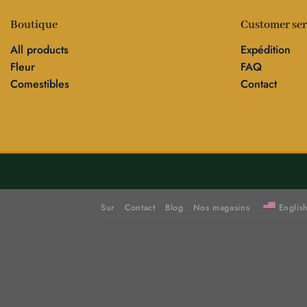
Boutique
Customer ser
All products
Expédition
Fleur
FAQ
Comestibles
Contact
Sur
Contact
Blog
Nos magasins
Englis