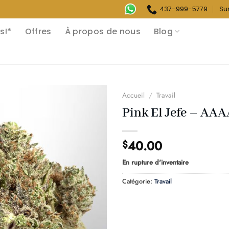
437-999-5779
Su
s!*
Offres
À propos de nous
Blog
Accueil
/
Travail
Pink El Jefe – AA
40.00
$
En rupture d'inventaire
Catégorie:
Travail