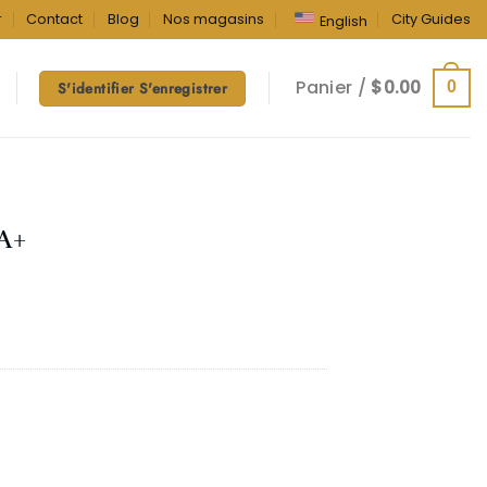
r
Contact
Blog
Nos magasins
City Guides
English
Panier /
$
0.00
0
S'identifier S'enregistrer
AA+