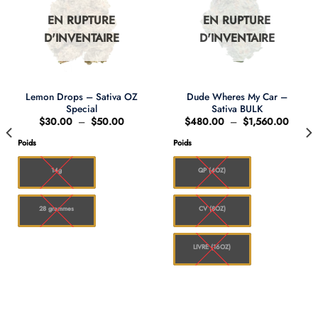
EN RUPTURE
EN RUPTURE
D'INVENTAIRE
D'INVENTAIRE
Lemon Drops – Sativa OZ
Dude Wheres My Car –
Special
Sativa BULK
Plage
Plage
$
30.00
–
$
50.00
$
480.00
–
$
1,560.00
de
de
0
prix :
prix :
Poids
Poids
$30.00
$480.
00
à
à
$50.00
$1,56
14g
QP (4OZ)
28 grammes
CV (8OZ)
LIVRE (16OZ)