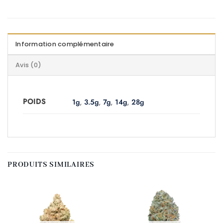
Information complémentaire
Avis (0)
POIDS
1g
,
3.5g
,
7g
,
14g
,
28g
PRODUITS SIMILAIRES