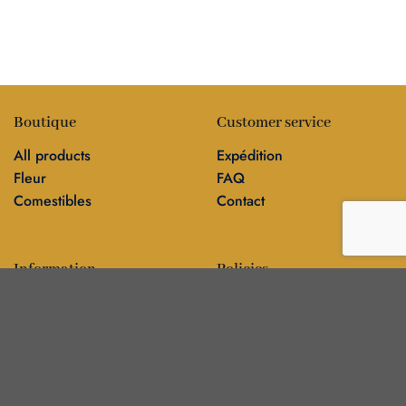
Boutique
Customer service
All products
Expédition
Fleur
FAQ
Comestibles
Contact
Information
Policies
Blog
Editorial policy
Sur
Politique de confidentialité
Editorial team