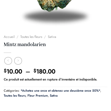
Accueil
/
Toutes les fleurs
/
Sativa
Mintz mandolarien
Plage
10.00
–
180.00
$
$
de
Ce produit est actuellement en rupture d’inventaire et indisponible.
prix :
$10.00
Catégories:
*Achetez une once et obtenez une deuxième once 50%*
,
à
Toutes les fleurs
,
Fleur Premium
,
Sativa
$180.00