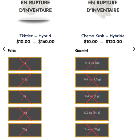
EN RUPTURE
EN RUPTURE
D'INVENTAIRE
D'INVENTAIRE
Zkittlez – Hybrid
Chemo Kush – Hybride
Plage
Plage
$
10.00
–
$
160.00
$
10.00
–
$
120.00
de
de
prix :
prix :
Poids
Quantité
0
$10.00
$10.00
à
à
0
$160.00
$120.00
1g
1/16 oz (1g)
3.5g
1/8 oz (3,5 g)
7g
1/4 oz (7 g)
14g
1/2 oz (14 g)
28g
1 once (28g)