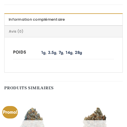
Information complémentaire
Avis (0)
POIDS
1g
,
3.5g
,
7g
,
14g
,
28g
PRODUITS SIMILAIRES
Promo!