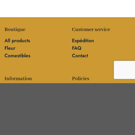
Boutique
Customer service
All products
Expédition
Fleur
FAQ
Comestibles
Contact
Information
Policies
Blog
Editorial policy
Sur
Politique de confidentialité
Editorial team