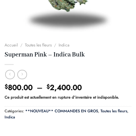
Accueil
/
Toutes les fleurs
/
Indica
Superman Pink – Indica Bulk
Plage
800.00
–
2,400.00
$
$
de
Ce produit est actuellement en rupture d’inventaire et indisponible.
prix :
$800.00
Catégories:
**NOUVEAU** COMMANDES EN GROS
,
Toutes les fleurs
,
à
Indica
$2,400.00