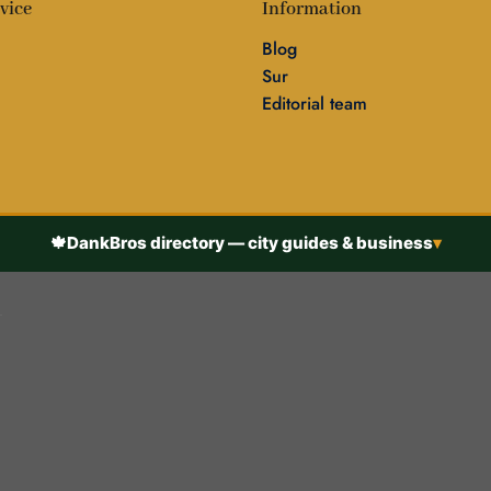
vice
Information
Blog
Sur
Editorial team
🍁
DankBros directory — city guides & business
▾
h