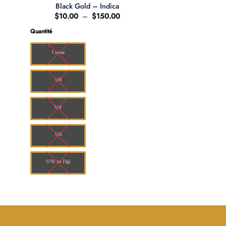
Black Gold – Indica
e
Plage
$
10.00
–
$
150.00
de
:
prix :
Quantité
.00
$10.00
à
0.00
$150.00
1 once
1/8
1/4
1/2
1/16 oz (1g)