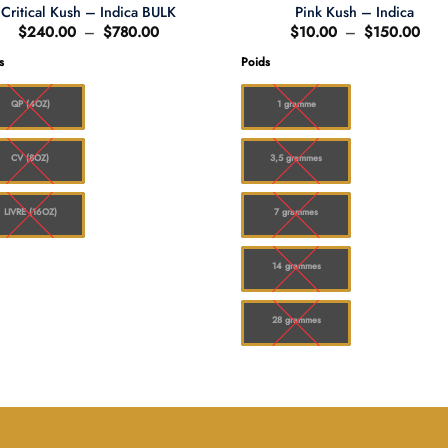
Critical Kush – Indica BULK
Pink Kush – Indica
Plage
Plag
$
240.00
–
$
780.00
$
10.00
–
$
150.00
de
de
prix :
prix 
s
Poids
$240.00
$10
à
à
$780.00
$15
QP (4OZ)
1 gramme
CV (8OZ)
3,5 grammes
LIVRE (16OZ)
7 grammes
14 grammes
28 grammes