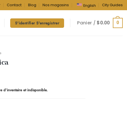
r
Contact
Blog
Nos magasins
City Guides
English
Panier /
$
0.00
0
S'identifier S'enregistrer
a
ica
Plage
de
e d’inventaire et indisponible.
prix :
$10.00
à
$160.00