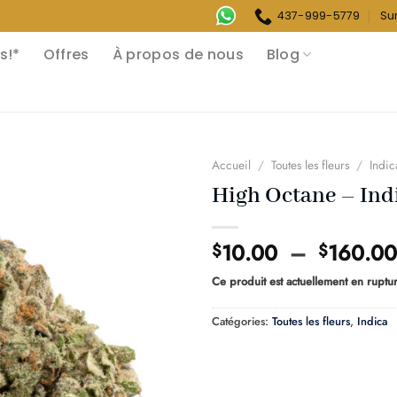
437-999-5779
Su
s!*
Offres
À propos de nous
Blog
Accueil
/
Toutes les fleurs
/
Indic
High Octane – Ind
10.00
–
160.00
$
$
Ce produit est actuellement en ruptur
Catégories:
Toutes les fleurs
,
Indica