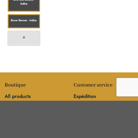
Indica
Bruce Banner - Indica
Boutique
Customer service
All products
Expédition
Fleur
FAQ
Comestibles
Contact
Information
Policies