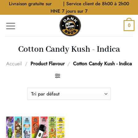
Aller
Livraison gratuite sur
$40
| Service client de 8h00 à 2h00
au
HNE 7 jours sur 7
contenu
0
Cotton Candy Kush - Indica
Accueil
/
Product Flavour
/
Cotton Candy Kush - Indica
FILTRER