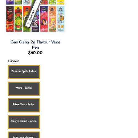
Gas Gang 2g Flavour Vape
Pen
$
60.00
Flavour
Banane Split - Indica
Mûre - Sativa
Rêve Bleu - Sativa
Slushie bleue - Indica
Tarte aux bleuets -