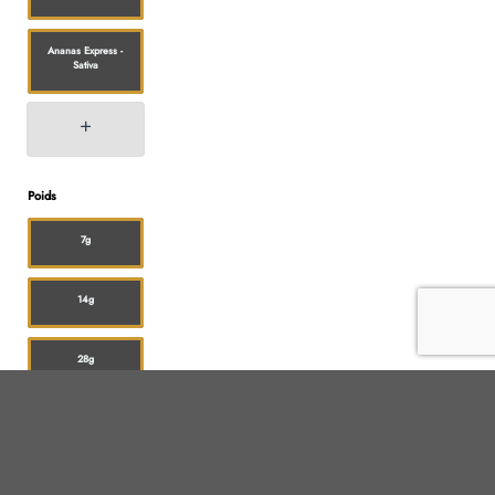
Ananas Express -
Sativa
Poids
7g
14g
28g