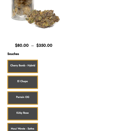
Plage
$
80.00
–
$
350.00
de
prix :
Souches
$80.00
à
$350.00
Cherry Bomb - Hybrid
El Chapo
Parrain OG
Kirby Rose
Maui Wowie - Sativa