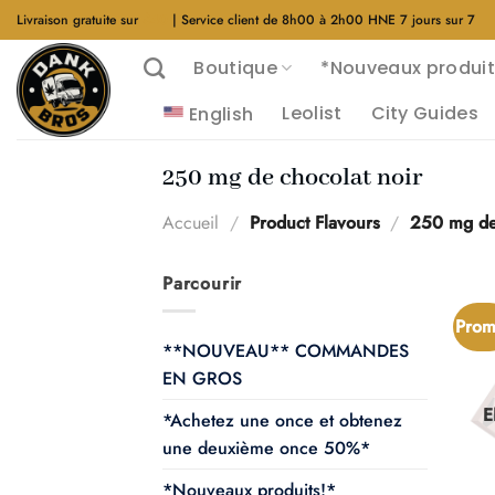
Aller
Livraison gratuite sur
$40
| Service client de 8h00 à 2h00 HNE 7 jours sur 7
au
Boutique
*Nouveaux produit
contenu
Leolist
City Guides
English
250 mg de chocolat noir
Accueil
/
Product Flavours
/
250 mg de 
Parcourir
Prom
**NOUVEAU** COMMANDES
EN GROS
E
*Achetez une once et obtenez
une deuxième once 50%*
*Nouveaux produits!*