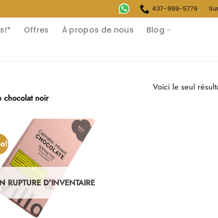
437-999-5779
Su
s!*
Offres
À propos de nous
Blog
chocolat noir
o!
N RUPTURE D'INVENTAIRE