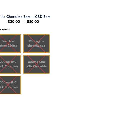
llo Chocolate Bars – CBD Bars
Plage
$
20.00
–
$
30.00
de
prix :
 saveurs
$20.00
à
$30.00
Biscuits et
250 mg de
crème 250mg
chocolat noir
200mg THC
500mg CBD
ilk Chocolate
Milk Chocolate
500mg THC
ilk Chocolate