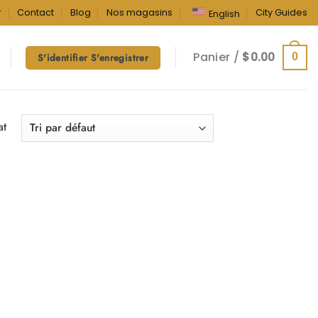
r
Contact
Blog
Nos magasins
City Guides
English
Panier /
$
0.00
0
S'identifier S'enregistrer