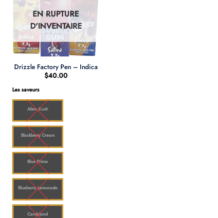
EN RUPTURE
D'INVENTAIRE
Drizzle Factory Pen – Indica
$
40.00
Les saveurs
Alien Kush
Blackberry Cream
Blue Prime
Blueberry Lemonade
Candyland