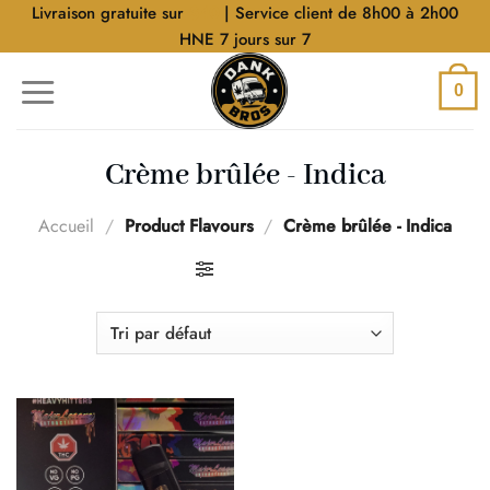
Aller
Livraison gratuite sur
$40
| Service client de 8h00 à 2h00
au
HNE 7 jours sur 7
contenu
0
Crème brûlée - Indica
Accueil
/
Product Flavours
/
Crème brûlée - Indica
FILTRER