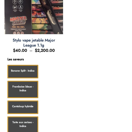
Stylo vape jetable Major
League 1.1g
Plage
$
40.00
–
$
2,200.00
de
prix :
Les saveurs
$40.00
à
$2,200.00
Banane Split - Indica
Framboise bleue -
Indica
Cantaloup hybride
Tarte aux cerises -
Indica