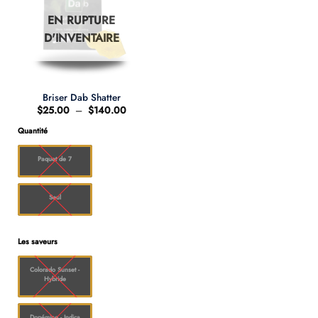
EN RUPTURE
D'INVENTAIRE
Briser Dab Shatter
Plage
$
25.00
–
$
140.00
de
prix :
Quantité
$25.00
à
$140.00
Paquet de 7
Seul
Les saveurs
Colorado Sunset -
Hybride
Dopémine - Indica