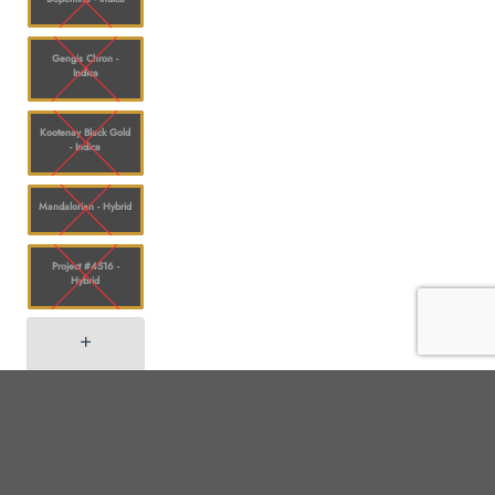
Gengis Chron -
Indica
Kootenay Black Gold
- Indica
Mandalorian - Hybrid
Project #4516 -
Hybrid