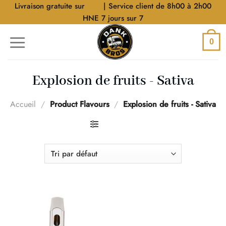
Aller
Livraison gratuite sur
$40
| Service client de 8h00 à 2h00
au
HNE 7 jours sur 7
contenu
0
Explosion de fruits - Sativa
Accueil
/
Product Flavours
/
Explosion de fruits - Sativa
FILTRER