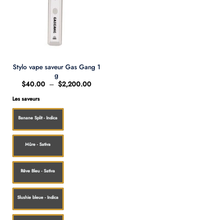
Stylo vape saveur Gas Gang 1
g
Plage
$
40.00
–
$
2,200.00
de
prix :
Les saveurs
$40.00
à
$2,200.00
Banane Split - Indica
Mûre - Sativa
Rêve Bleu - Sativa
Slushie bleue - Indica