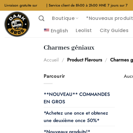
Aller
Livraison gratuite sur
$40
| Service client de 8h00 à 2h00 HNE 7 jours sur 7
au
Boutique
*Nouveaux produit
contenu
Leolist
City Guides
English
Charmes géniaux
Accueil
/
Product Flavours
/
Charmes g
Parcourir
Aucu
**NOUVEAU** COMMANDES
EN GROS
*Achetez une once et obtenez
une deuxième once 50%*
*Nouveaux produits!*