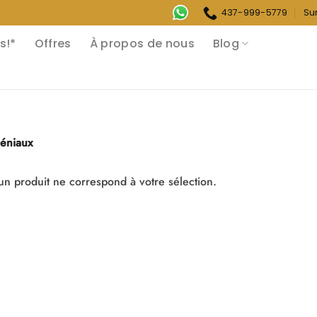
437-999-5779
Su
s!*
Offres
À propos de nous
Blog
éniaux
n produit ne correspond à votre sélection.