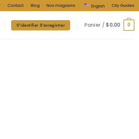
r
Contact
Blog
Nos magasins
City Guides
English
Panier /
$
0.00
0
S'identifier S'enregistrer