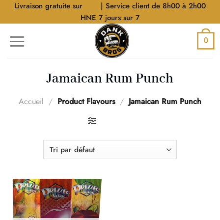
Aller
Livraison gratuite sur
$40
| Service client de 8h00 à 2h00
au
HNE 7 jours sur 7
contenu
0
Jamaican Rum Punch
Accueil
/
Product Flavours
/
Jamaican Rum Punch
FILTRER