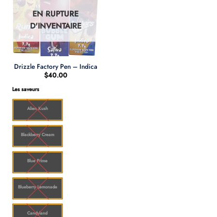
EN RUPTURE
D'INVENTAIRE
Drizzle Factory Pen – Indica
$
40.00
Les saveurs
Alien Kush
Blackberry Cream
Blue Prime
Blueberry Lemonade
Candyland