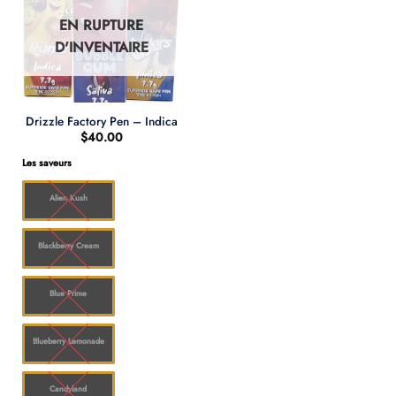
EN RUPTURE
D'INVENTAIRE
Drizzle Factory Pen – Indica
$
40.00
Les saveurs
Alien Kush
Blackberry Cream
Blue Prime
Blueberry Lemonade
Candyland