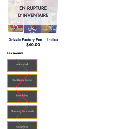
EN RUPTURE
D'INVENTAIRE
Drizzle Factory Pen – Indica
$
40.00
Les saveurs
Alien Kush
Blackberry Cream
Blue Prime
Blueberry Lemonade
Candyland