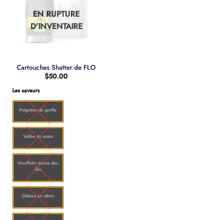
EN RUPTURE
D'INVENTAIRE
Cartouches Shatter de FLO
$
50.00
Les saveurs
Poignées de gorille
Vallée du raisin
Mouffette douce des
îles
Gâteau au citron