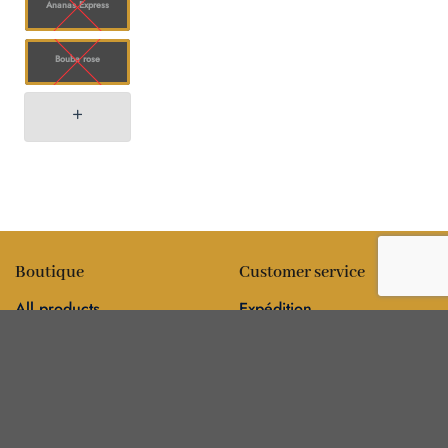
Ananas Express
Bouba rose
Boutique
Customer service
All products
Expédition
Fleur
FAQ
Comestibles
Contact
Information
Policies