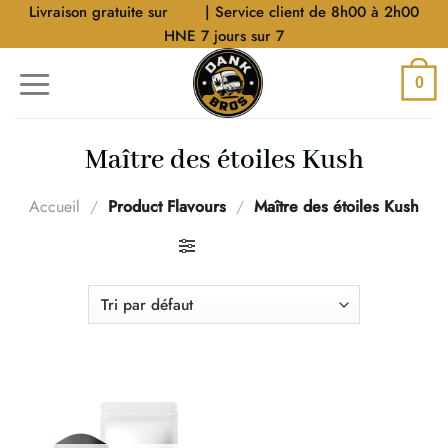
Aller
Livraison gratuite sur
$40
| Service client de 8h00 à 2h00
au
HNE 7 jours sur 7
contenu
0
Maître des étoiles Kush
Accueil
/
Product Flavours
/
Maître des étoiles Kush
FILTRER