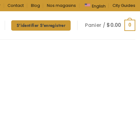
r
Contact
Blog
Nos magasins
City Guides
English
Panier /
$
0.00
0
S'identifier S'enregistrer