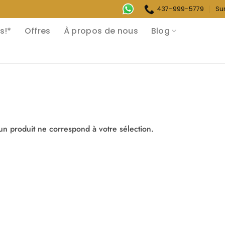
437-999-5779
Su
s!*
Offres
À propos de nous
Blog
n produit ne correspond à votre sélection.