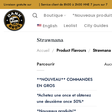
Aller
Livraison gratuite sur
$40
| Service client de 8h00 à 2h00 HNE 7 jours sur 7
au
Boutique
*Nouveaux produit
contenu
Leolist
City Guides
English
Strawnana
Accueil
/
Product Flavours
/
Strawnana
Parcourir
Aucu
**NOUVEAU** COMMANDES
EN GROS
*Achetez une once et obtenez
une deuxième once 50%*
*Nouveaux produits!*