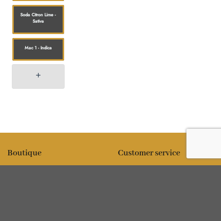
Soda Citron Lime -
Sativa
Mac 1 - Indica
Boutique
Customer service
All products
Expédition
Fleur
FAQ
Comestibles
Contact