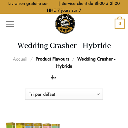
Aller
Livraison gratuite sur
$40
| Service client de 8h00 à 2h00
au
HNE 7 jours sur 7
contenu
0
Wedding Crasher - Hybride
Accueil
/
Product Flavours
/
Wedding Crasher -
Hybride
FILTRER