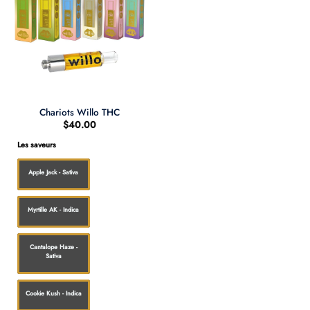
Chariots Willo THC
$
40.00
Les saveurs
Apple Jack - Sativa
Myrtille AK - Indica
Cantalope Haze -
Sativa
Cookie Kush - Indica