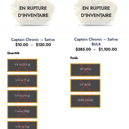
EN RUPTURE
EN RUPTURE
D'INVENTAIRE
D'INVENTAIRE
Captain Chronic – Sativa
Captain Chronic – Sativa
BULK
Plage
$
10.00
–
$
120.00
de
Plage
$
385.00
–
$
1,100.00
prix :
de
Quantité
$10.00
prix :
Poids
à
$385.
$120.00
à
1/8 oz (3,5 g)
$1,100
QP (4OZ)
1/4 oz (7 g)
CV (8OZ)
1/2 oz (14 g)
LIVRE (16OZ)
1 once (28g)
1/16 oz (1g)