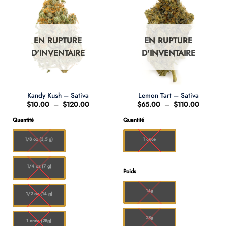
EN RUPTURE
EN RUPTURE
D'INVENTAIRE
D'INVENTAIRE
Kandy Kush – Sativa
Lemon Tart – Sativa
Plage
Plage
$
10.00
–
$
120.00
$
65.00
–
$
110.00
de
de
prix :
prix :
Quantité
Quantité
$10.00
$65.00
à
à
$120.00
$110.00
1/8 oz (3,5 g)
1 once
1/4 oz (7 g)
Poids
14g
1/2 oz (14 g)
28g
1 once (28g)