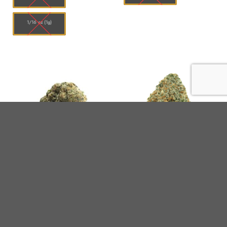
1/16 oz (1g)
EN RUPTURE
EN RUPTURE
D'INVENTAIRE
D'INVENTAIRE
Mango Dream – Sativa
Mango Kush – Sativa
Plage
Plage
$
10.00
–
$
120.00
$
10.00
–
$
120.00
de
de
prix :
prix :
Quantité
Quantité
$10.00
$10.00
à
à
$120.00
$120.00
1/16 oz (1g)
1/8 oz (3,5 g)