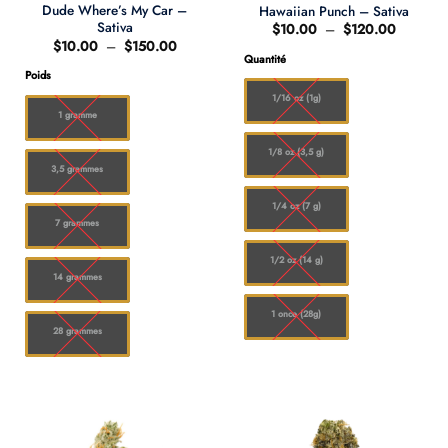
Dude Where’s My Car –
Hawaiian Punch – Sativa
Sativa
Plage
$
10.00
–
$
120.00
de
Plage
$
10.00
–
$
150.00
prix :
de
Quantité
$10.00
prix :
Poids
à
$10.00
$120.00
à
1/16 oz (1g)
$150.00
1 gramme
1/8 oz (3,5 g)
3,5 grammes
1/4 oz (7 g)
7 grammes
1/2 oz (14 g)
14 grammes
1 once (28g)
28 grammes