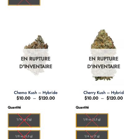
EN RUPTURE
EN RUPTURE
D'INVENTAIRE
D'INVENTAIRE
Chemo Kush – Hybride
Cherry Kush – Hybrid
Plage
Plage
$
10.00
–
$
120.00
$
10.00
–
$
120.00
de
de
prix :
prix :
Quantité
Quantité
$10.00
$10.00
à
à
$120.00
$120.00
1/16 oz (1g)
1/8 oz (3,5 g)
1/8 oz (3,5 g)
1/4 oz (7 g)