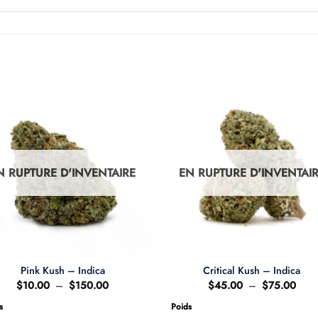
N RUPTURE D'INVENTAIRE
EN RUPTURE D'INVENTAI
Pink Kush – Indica
Critical Kush – Indica
Plage
Plag
$
10.00
–
$
150.00
$
45.00
–
$
75.00
de
de
prix :
prix :
s
Poids
$10.00
$45