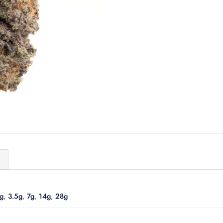
)
g
,
3.5g
,
7g
,
14g
,
28g