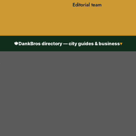
Editorial team
🍁
DankBros directory — city guides & business
▾
h