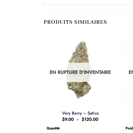
PRODUITS SIMILAIRES
D'INVENTAIRE
EN RUPTURE D'INVENTAIRE
E
opcorn Smalls –
Very Berry – Sativa
d Special
Plage
$
9.00
–
$
120.00
de
25.00
prix :
Quantité
Poid
$9.00