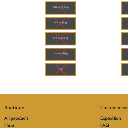
à
$120.00
1/8 oz (3,5 g)
1/4 oz (7 g)
1/2 oz (14 g)
1 once (28g)
(1g)
Boutique
Customer ser
All products
Expédition
Fleur
FAQ