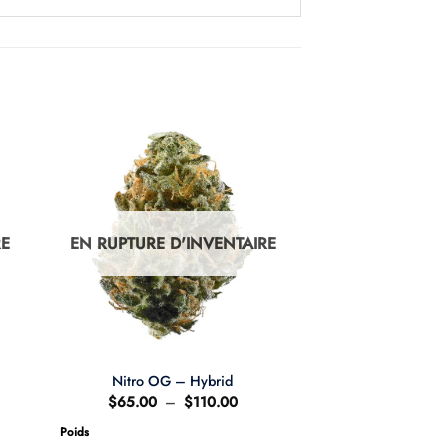
RE
EN RUPTURE D'INVENTAIRE
Nitro OG – Hybrid
e
Plage
$
65.00
–
$
110.00
de
prix :
Poids
.00
$65.00