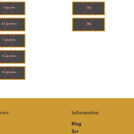
à
à
$150.00
$75.
1 gramme
14g
3,5 grammes
28g
7 grammes
14 grammes
28 grammes
vice
Information
Blog
Sur