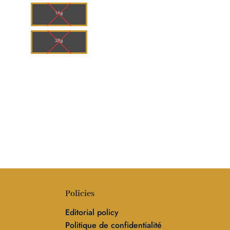
à
00
$110.00
14g
28g
Policies
Editorial policy
Politique de confidentialité