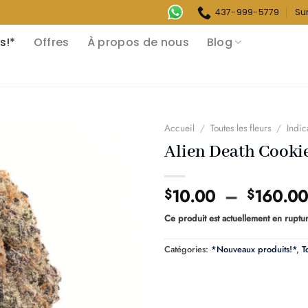
437-999-5779
Su
s!*
Offres
À propos de nous
Blog
Accueil
/
Toutes les fleurs
/
Indic
Alien Death Cookie
10.00
–
160.00
$
$
Ce produit est actuellement en ruptur
Catégories:
*Nouveaux produits!*
,
T