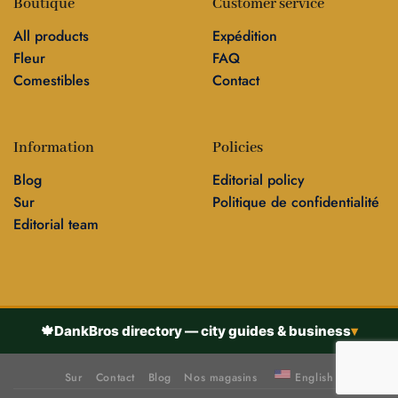
Boutique
Customer service
All products
Expédition
Fleur
FAQ
Comestibles
Contact
Information
Policies
Blog
Editorial policy
Sur
Politique de confidentialité
Editorial team
🍁
DankBros directory — city guides & business
▾
Sur
Contact
Blog
Nos magasins
English