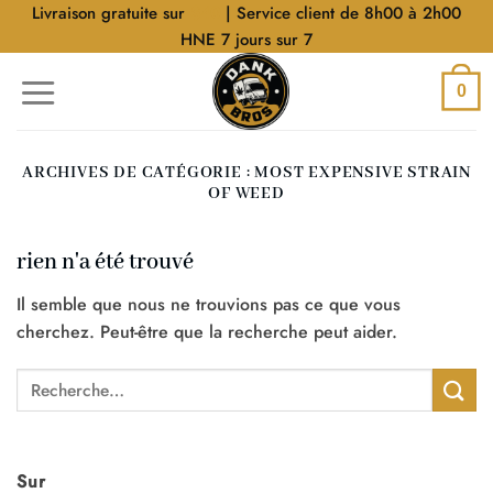
Aller
Livraison gratuite sur
$40
| Service client de 8h00 à 2h00
au
HNE 7 jours sur 7
contenu
0
ARCHIVES DE CATÉGORIE :
MOST EXPENSIVE STRAIN
OF WEED
rien n'a été trouvé
Il semble que nous ne trouvions pas ce que vous
cherchez. Peut-être que la recherche peut aider.
Sur