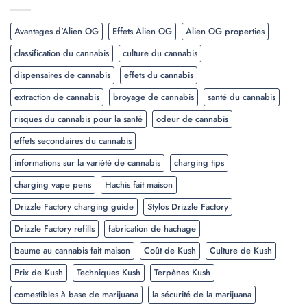
Avantages d'Alien OG
Effets Alien OG
Alien OG properties
classification du cannabis
culture du cannabis
dispensaires de cannabis
effets du cannabis
extraction de cannabis
broyage de cannabis
santé du cannabis
risques du cannabis pour la santé
odeur de cannabis
effets secondaires du cannabis
informations sur la variété de cannabis
charging tips
charging vape pens
Hachis fait maison
Drizzle Factory charging guide
Stylos Drizzle Factory
Drizzle Factory refills
fabrication de hachage
baume au cannabis fait maison
Coût de Kush
Culture de Kush
Prix de Kush
Techniques Kush
Terpènes Kush
comestibles à base de marijuana
la sécurité de la marijuana