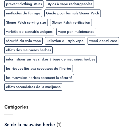
prevent clothing stains
stylos à vape rechargeables
méthodes de fumage
Guide pour les nuls Stoner Patch
Stoner Patch serving size
Stoner Patch verification
variétés de cannabis uniques
vape pen maintenance
sécurité du stylo vape
utilisation du stylo vape
weed dental care
effets des mauvaises herbes
informations sur les shakes à base de mauvaises herbes
les risques liés aux secousses de l'herbe
les mauvaises herbes secouent la sécurité
effets secondaires de la marijuana
Catégories
8e de la mauvaise herbe
(1)