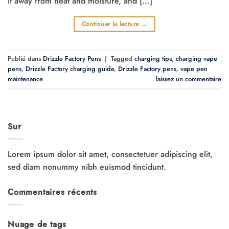
it away from heat and moisture, and […]
Continuer la lecture
→
Publié dans
Drizzle Factory Pens
|
Tagged
charging tips
,
charging vape
pens
,
Drizzle Factory charging guide
,
Drizzle Factory pens
,
vape pen
maintenance
laissez un commentaire
Sur
Lorem ipsum dolor sit amet, consectetuer adipiscing elit,
sed diam nonummy nibh euismod tincidunt.
Commentaires récents
Nuage de tags