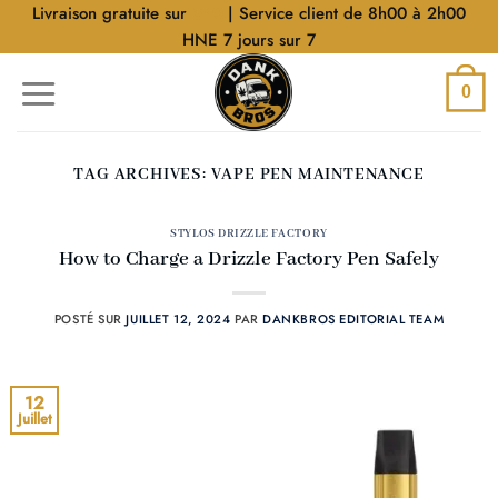
Aller
Livraison gratuite sur
$40
| Service client de 8h00 à 2h00
au
HNE 7 jours sur 7
contenu
0
TAG ARCHIVES:
VAPE PEN MAINTENANCE
STYLOS DRIZZLE FACTORY
How to Charge a Drizzle Factory Pen Safely
POSTÉ SUR
JUILLET 12, 2024
PAR
DANKBROS EDITORIAL TEAM
12
Juillet