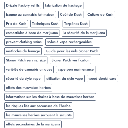
Drizzle Factory refills
fabrication de hachage
baume au cannabis fait maison
Coût de Kush
Culture de Kush
Prix de Kush
Techniques Kush
Terpènes Kush
comestibles à base de marijuana
la sécurité de la marijuana
prevent clothing stains
stylos à vape rechargeables
méthodes de fumage
Guide pour les nuls Stoner Patch
Stoner Patch serving size
Stoner Patch verification
variétés de cannabis uniques
vape pen maintenance
sécurité du stylo vape
utilisation du stylo vape
weed dental care
effets des mauvaises herbes
informations sur les shakes à base de mauvaises herbes
les risques liés aux secousses de l'herbe
les mauvaises herbes secouent la sécurité
effets secondaires de la marijuana