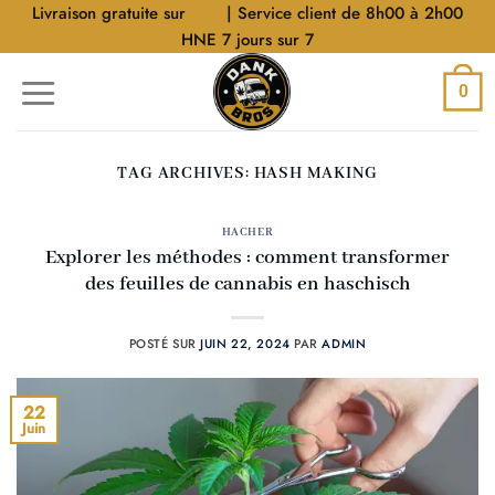
Aller
Livraison gratuite sur
$40
| Service client de 8h00 à 2h00
au
HNE 7 jours sur 7
contenu
0
TAG ARCHIVES:
HASH MAKING
HACHER
Explorer les méthodes : comment transformer
des feuilles de cannabis en haschisch
POSTÉ SUR
JUIN 22, 2024
PAR
ADMIN
22
Juin