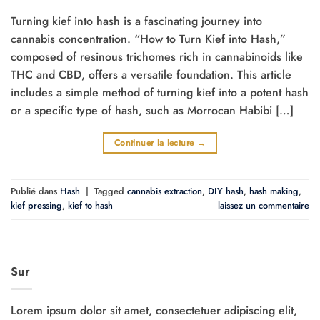
Turning kief into hash is a fascinating journey into
cannabis concentration. “How to Turn Kief into Hash,”
composed of resinous trichomes rich in cannabinoids like
THC and CBD, offers a versatile foundation. This article
includes a simple method of turning kief into a potent hash
or a specific type of hash, such as Morrocan Habibi […]
Continuer la lecture
→
Publié dans
Hash
|
Tagged
cannabis extraction
,
DIY hash
,
hash making
,
kief pressing
,
kief to hash
laissez un commentaire
Sur
Lorem ipsum dolor sit amet, consectetuer adipiscing elit,