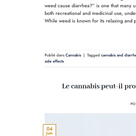
weed cause diarrhea?” is one that many us
both recreational and medicinal use, under
While weed is known for its relaxing and p
Publié dans
Cannabis
|
Tagged
cannabis and diarrh
side effects
Le cannabis peut-il pr
PO
04
Juin