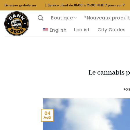
Aller
Livraison gratuite sur
$40
| Service client de 8h00 à 2h00 HNE 7 jours sur 7
au
Boutique
*Nouveaux produit
contenu
Leolist
City Guides
English
Le cannabis p
POS
04
Août