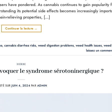
ers have pondered. As cannabis continues to gain popularity f
standing its potential side effects becomes increasingly importa
ain-relieving properties, […]
Continuer la lecture
→
ea
,
cannabis diarrhea risks
,
weed digestion problems
,
weed health issues
,
weed
laissez un commen
HERBE
ovoquer le syndrome sérotoninergique ?
STÉ SUR
JUIN 4, 2024
PAR
ADMIN