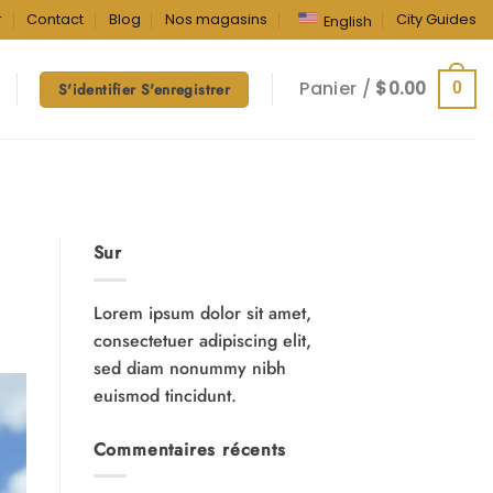
r
Contact
Blog
Nos magasins
City Guides
English
Panier /
$
0.00
0
S'identifier S'enregistrer
Sur
Lorem ipsum dolor sit amet,
consectetuer adipiscing elit,
sed diam nonummy nibh
euismod tincidunt.
Commentaires récents