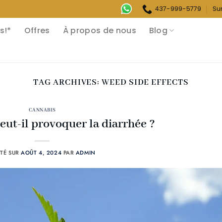
437-999-5779
Su
s!*
Offres
À propos de nous
Blog
TAG ARCHIVES:
WEED SIDE EFFECTS
CANNABIS
eut-il provoquer la diarrhée ?
TÉ SUR
AOÛT 4, 2024
PAR
ADMIN