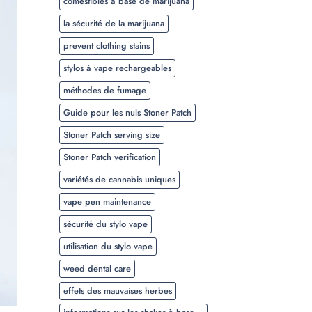
comestibles à base de marijuana
la sécurité de la marijuana
prevent clothing stains
stylos à vape rechargeables
méthodes de fumage
Guide pour les nuls Stoner Patch
Stoner Patch serving size
Stoner Patch verification
variétés de cannabis uniques
vape pen maintenance
sécurité du stylo vape
utilisation du stylo vape
weed dental care
effets des mauvaises herbes