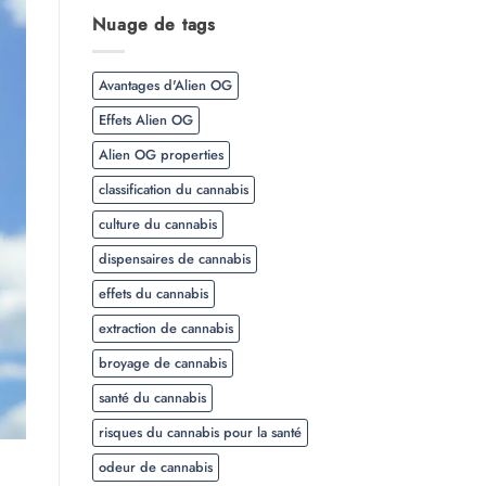
Nuage de tags
Avantages d'Alien OG
Effets Alien OG
Alien OG properties
classification du cannabis
culture du cannabis
dispensaires de cannabis
effets du cannabis
extraction de cannabis
broyage de cannabis
santé du cannabis
risques du cannabis pour la santé
odeur de cannabis