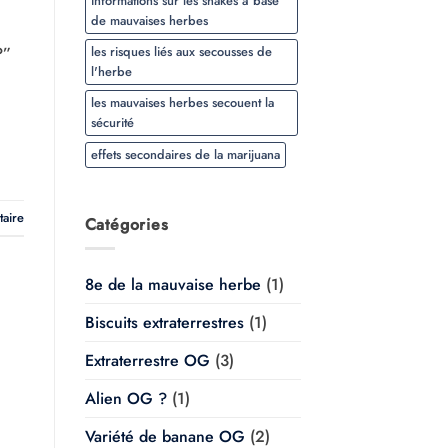
informations sur les shakes à base
de mauvaises herbes
les risques liés aux secousses de
?”
l'herbe
les mauvaises herbes secouent la
sécurité
effets secondaires de la marijuana
taire
Catégories
8e de la mauvaise herbe
(1)
Biscuits extraterrestres
(1)
Extraterrestre OG
(3)
Alien OG ?
(1)
Variété de banane OG
(2)