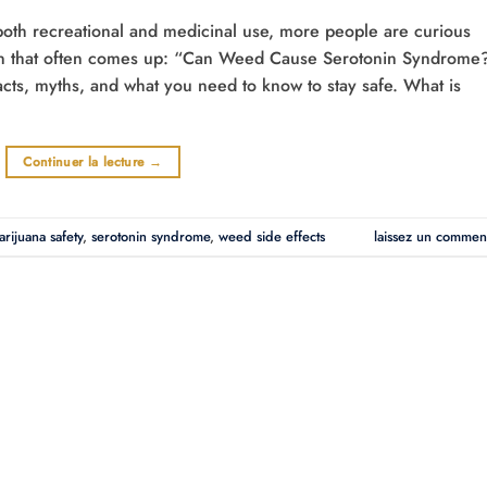
 both recreational and medicinal use, more people are curious
ion that often comes up: “Can Weed Cause Serotonin Syndrome
facts, myths, and what you need to know to stay safe. What is
Continuer la lecture
→
rijuana safety
,
serotonin syndrome
,
weed side effects
laissez un commen