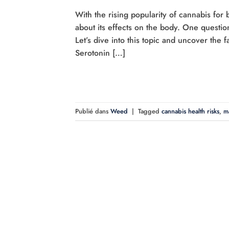
With the rising popularity of cannabis for
about its effects on the body. One quest
Let’s dive into this topic and uncover the 
Serotonin […]
Publié dans
Weed
|
Tagged
cannabis health risks
,
ma