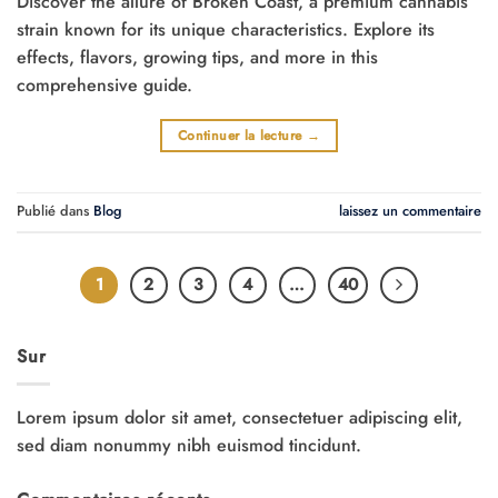
Discover the allure of Broken Coast, a premium cannabis
strain known for its unique characteristics. Explore its
effects, flavors, growing tips, and more in this
comprehensive guide.
Continuer la lecture
→
Publié dans
Blog
laissez un commentaire
1
2
3
4
…
40
Sur
Lorem ipsum dolor sit amet, consectetuer adipiscing elit,
sed diam nonummy nibh euismod tincidunt.