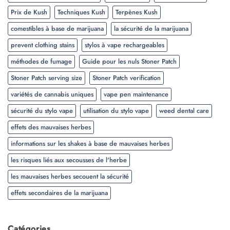
Prix de Kush
Techniques Kush
Terpènes Kush
comestibles à base de marijuana
la sécurité de la marijuana
prevent clothing stains
stylos à vape rechargeables
méthodes de fumage
Guide pour les nuls Stoner Patch
Stoner Patch serving size
Stoner Patch verification
variétés de cannabis uniques
vape pen maintenance
sécurité du stylo vape
utilisation du stylo vape
weed dental care
effets des mauvaises herbes
informations sur les shakes à base de mauvaises herbes
les risques liés aux secousses de l'herbe
les mauvaises herbes secouent la sécurité
effets secondaires de la marijuana
Catégories