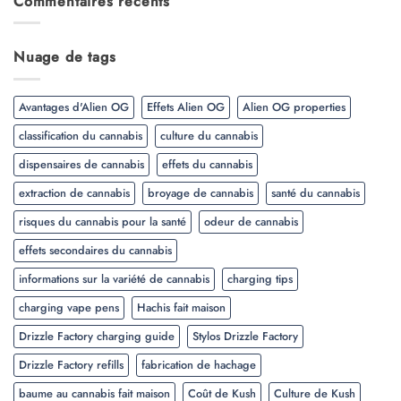
Commentaires récents
Nuage de tags
Avantages d'Alien OG
Effets Alien OG
Alien OG properties
classification du cannabis
culture du cannabis
dispensaires de cannabis
effets du cannabis
extraction de cannabis
broyage de cannabis
santé du cannabis
risques du cannabis pour la santé
odeur de cannabis
effets secondaires du cannabis
informations sur la variété de cannabis
charging tips
charging vape pens
Hachis fait maison
Drizzle Factory charging guide
Stylos Drizzle Factory
Drizzle Factory refills
fabrication de hachage
baume au cannabis fait maison
Coût de Kush
Culture de Kush