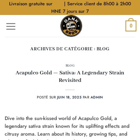
Aller
Livraison gratuite sur
$40
| Service client de 8h00 à 2h00
au
HNE 7 jours sur 7
contenu
0
ARCHIVES DE CATÉGORIE :
BLOG
BLOG
Acapulco Gold — Sativa: A Legendary Strain
Revisited
POSTÉ SUR
JUIN 18, 2025
PAR
ADMIN
Dive into the sun-kissed world of Acapulco Gold, a
legendary sativa strain known for its uplifting effects and
citrusy aroma. Learn about its history, growing tips, and