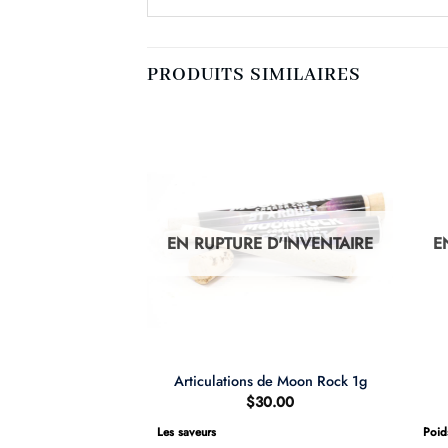
PRODUITS SIMILAIRES
D'INVENTAIRE
EN RUPTURE D'INVENTAIRE
E
 Haze – Sativa
Articulations de Moon Rock 1g
Plage
–
$
150.00
$
30.00
de
prix :
Les saveurs
Poid
$10.00