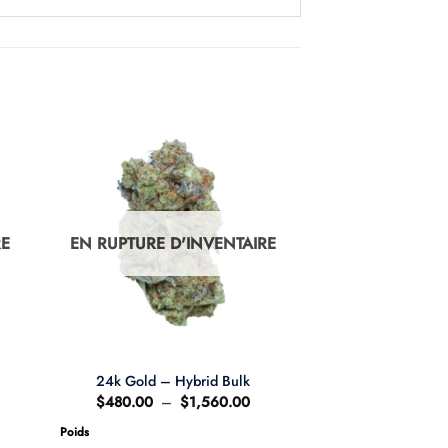
RE
EN RUPTURE D'INVENTAIRE
24k Gold – Hybrid Bulk
e
Plage
$
480.00
–
$
1,560.00
de
:
prix :
Poids
.00
$480.00