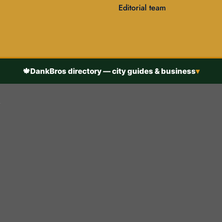
Editorial team
🍁
DankBros directory — city guides & business
▾
h