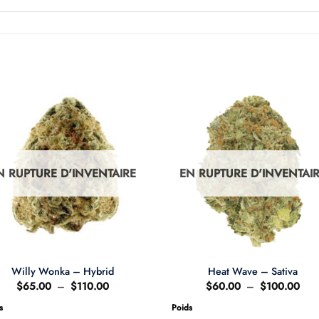
N RUPTURE D'INVENTAIRE
EN RUPTURE D'INVENTAI
Willy Wonka – Hybrid
Heat Wave – Sativa
Plage
Plag
$
65.00
–
$
110.00
$
60.00
–
$
100.00
de
de
prix :
prix 
s
Poids
$65.00
$60