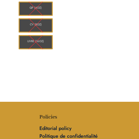
à
0.00
$1,560.00
QP (4OZ)
CV (8OZ)
LIVRE (16OZ)
Policies
Editorial policy
Politique de confidentialité