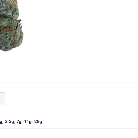
)
g
,
3.5g
,
7g
,
14g
,
28g