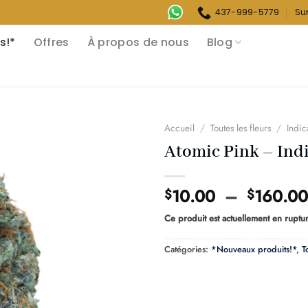
437-999-5779
Su
s!*
Offres
À propos de nous
Blog
Accueil
/
Toutes les fleurs
/
Indic
Atomic Pink – Ind
10.00
–
160.00
$
$
Ce produit est actuellement en ruptur
Catégories:
*Nouveaux produits!*
,
T