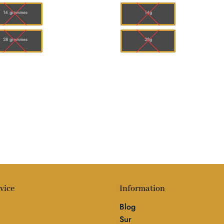
à
à
$110.00
$10
14 grammes
14g
28 grammes
28g
vice
Information
Blog
Sur