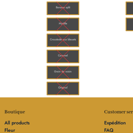
à
$150.00
Banane split
Myrtille
Croustade aux bleuets
Caramel
Grain de raisin
Original
Boutique
Customer ser
All products
Expédition
Fleur
FAQ