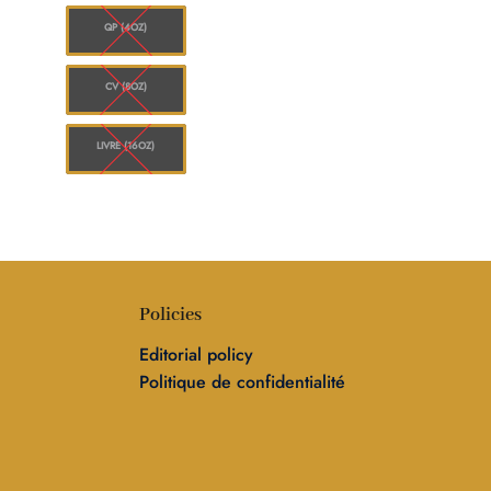
à
,040.00
$1,248.00
QP (4OZ)
CV (8OZ)
LIVRE (16OZ)
Policies
Editorial policy
Politique de confidentialité