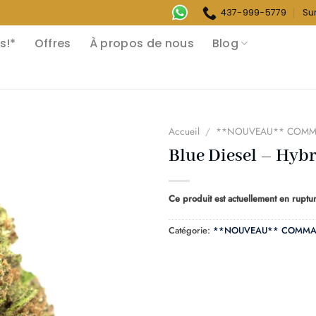
437-999-5779
Su
s!*
Offres
À propos de nous
Blog
Accueil
/
**NOUVEAU** COMM
Blue Diesel – Hyb
Ce produit est actuellement en ruptur
Catégorie:
**NOUVEAU** COMMA