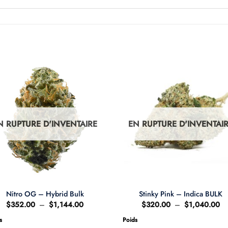
N RUPTURE D'INVENTAIRE
EN RUPTURE D'INVENTAI
Nitro OG – Hybrid Bulk
Stinky Pink – Indica BULK
Plage
Pl
$
352.00
–
$
1,144.00
$
320.00
–
$
1,040.00
de
de
prix :
pri
s
Poids
$352.00
$3