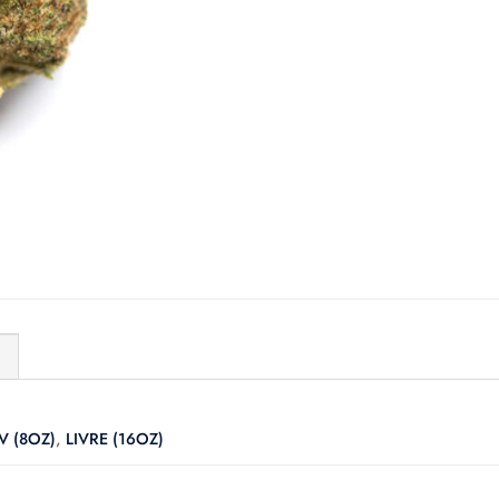
)
V (8OZ)
,
LIVRE (16OZ)