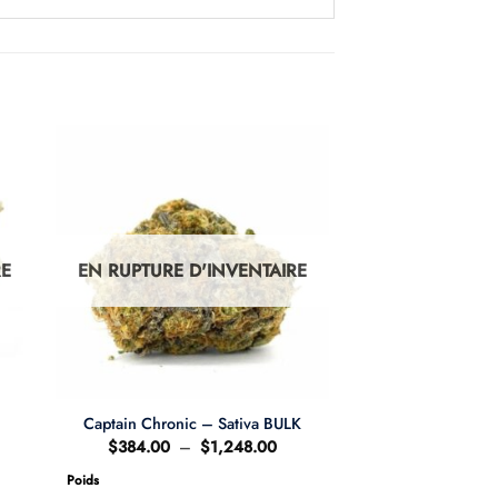
RE
EN RUPTURE D'INVENTAIRE
Captain Chronic – Sativa BULK
age
Plage
$
384.00
–
$
1,248.00
de
x :
prix :
Poids
20.00
$384.00