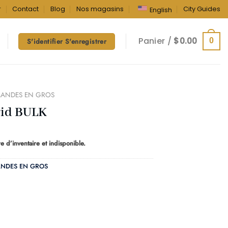
r
Contact
Blog
Nos magasins
City Guides
English
Panier /
$
0.00
0
S'identifier S'enregistrer
ANDES EN GROS
rid BULK
e d’inventaire et indisponible.
NDES EN GROS