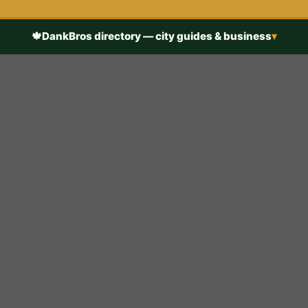
🍁
DankBros directory — city guides & business
▾
h