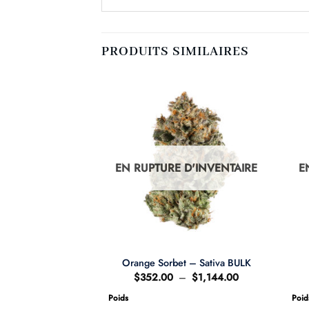
PRODUITS SIMILAIRES
D'INVENTAIRE
EN RUPTURE D'INVENTAIRE
E
My Car – Sativa
Orange Sorbet – Sativa BULK
ULK
Plage
$
352.00
–
$
1,144.00
de
Plage
–
$
1,560.00
prix :
de
Poids
Poid
$352.00
prix :