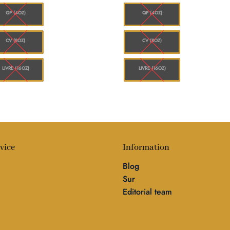
à
à
$1,144.00
$1
QP (4OZ)
QP (4OZ)
CV (8OZ)
CV (8OZ)
LIVRE (16OZ)
LIVRE (16OZ)
vice
Information
Blog
Sur
Editorial team