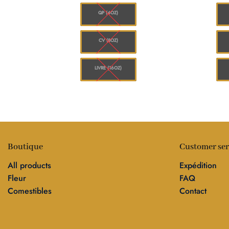
à
$480.00
$1,144.00
à
QP (4OZ)
$1,560.00
CV (8OZ)
LIVRE (16OZ)
Boutique
Customer ser
All products
Expédition
Fleur
FAQ
Comestibles
Contact